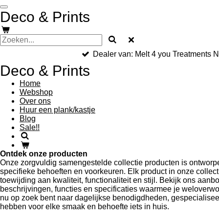
Ga
Deco & Prints
direct
naar
de
hoofdinhoud
Dealer van: Melt 4 you Treatments 
Deco & Prints
Home
Webshop
Over ons
Huur een plank/kastje
Blog
Sale!!
Ontdek onze producten
Onze zorgvuldig samengestelde collectie producten is ontwor
specifieke behoeften en voorkeuren. Elk product in onze collec
toewijding aan kwaliteit, functionaliteit en stijl. Bekijk ons aan
beschrijvingen, functies en specificaties waarmee je weloverw
nu op zoek bent naar dagelijkse benodigdheden, gespecialiseerd
hebben voor elke smaak en behoefte iets in huis.