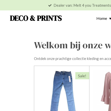
Dealer van: Melt 4 you Treatment
Ga
direct
DECO & PRINTS
Home
naar
de
hoofdinhoud
Welkom bij onze w
Ontdek onze prachtige collectie kleding en acce
Sale!