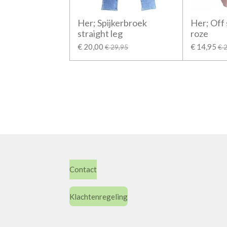
Her; Spijkerbroek
Her; Off
straight leg
roze
€ 20,00
€ 14,95
€ 29,95
€ 
Contact
Klachtenregeling