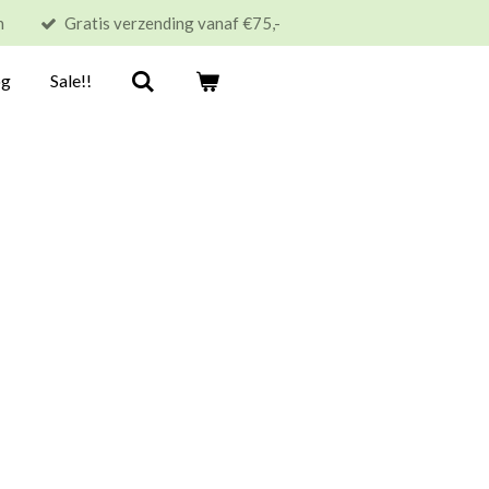
n
Gratis verzending vanaf €75,-
og
Sale!!