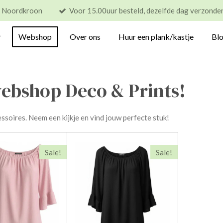
s Noordkroon
Voor 15.00uur besteld, dezelfde dag verzonde
Webshop
Over ons
Huur een plank/kastje
Bl
ebshop Deco & Prints!
ssoires. Neem een kijkje en vind jouw perfecte stuk!
Sale!
Sale!