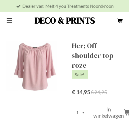
Dealer van: Melt 4 you Treatments Noordkroon
Ga
direct
DECO & PRINTS
naar
de
hoofdinhoud
Her; Off
shoulder top
roze
Sale!
€ 14,95
€ 24,95
In
winkelwagen