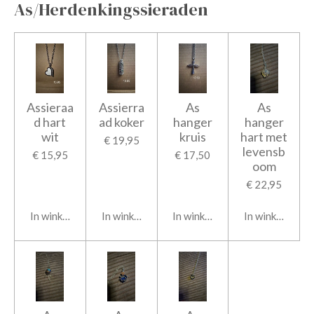
As/Herdenkingssieraden
Assieraa
Assierra
As
As
d hart
ad koker
hanger
hanger
wit
kruis
hart met
€ 19,95
levensb
€ 15,95
€ 17,50
oom
€ 22,95
In winkelwagen
In winkelwagen
In winkelwagen
In winkelwage