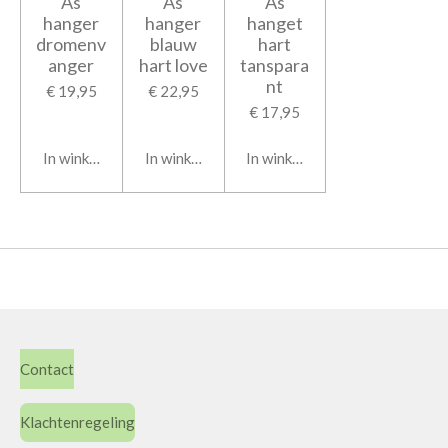
As
As
As
hanger
hanger
hanget
dromenv
blauw
hart
anger
hart love
tanspara
nt
€ 19,95
€ 22,95
€ 17,95
In winkelwagen
In winkelwagen
In winkelwagen
Contact
Klachtenregeling