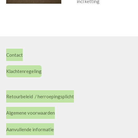
incl ketting
Contact
Klachtenregeling
Retourbeleid / herroepingsplicht
Algemene voorwaarden
Aanvullende informatie