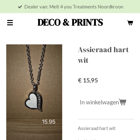
Dealer van: Melt 4 you Treatments Noordkroon
Ga
direct
DECO & PRINTS
naar
de
hoofdinhoud
Assieraad hart
wit
€ 15,95
In winkelwagen
Assieraad hart wit