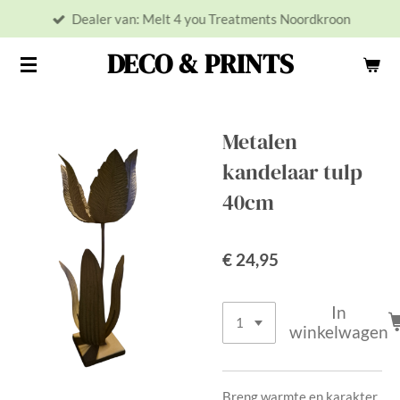
Dealer van: Melt 4 you Treatments Noordkroon
Ga
direct
DECO & PRINTS
naar
de
hoofdinhoud
Metalen
kandelaar tulp
40cm
€ 24,95
In
winkelwagen
Breng warmte en karakter