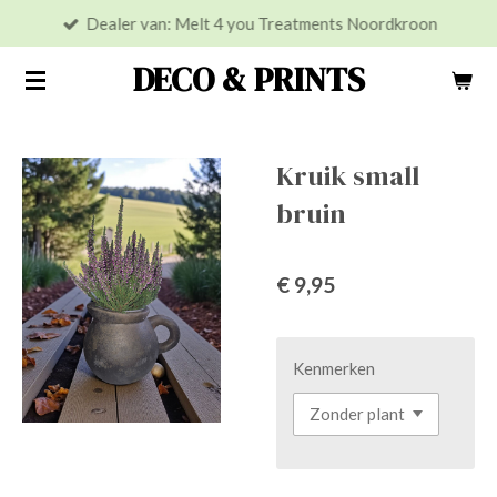
Dealer van: Melt 4 you Treatments Noordkroon
Ga
direct
DECO & PRINTS
naar
de
hoofdinhoud
Kruik small
bruin
€ 9,95
Kenmerken