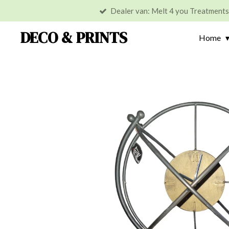
Dealer van: Melt 4 you Treatment
Ga
direct
DECO & PRINTS
Home
naar
de
hoofdinhoud