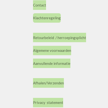
Contact
Klachtenregeling
Retourbeleid / herroepingsplicht
Algemene voorwaarden
Aanvullende informatie
Afhalen/Verzenden
Privacy statement