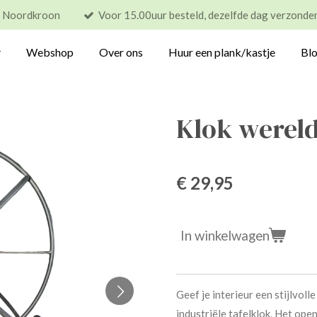
s Noordkroon
Voor 15.00uur besteld, dezelfde dag verzonde
Webshop
Over ons
Huur een plank/kastje
Bl
Klok werel
€ 29,95
In winkelwagen
Geef je interieur een stijlvoll
industriële tafelklok. Het op