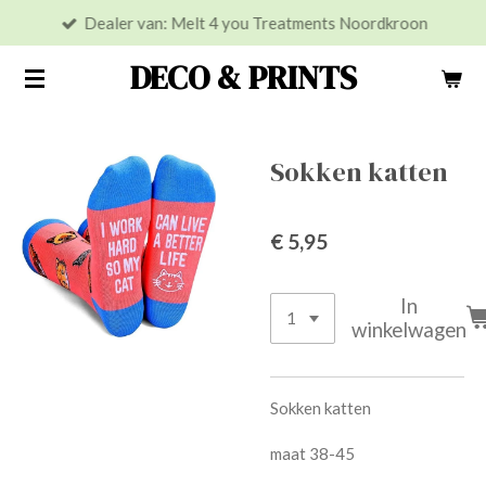
Dealer van: Melt 4 you Treatments Noordkroon
Ga
direct
DECO & PRINTS
naar
de
hoofdinhoud
Sokken katten
€ 5,95
In
winkelwagen
Sokken katten
maat 38-45