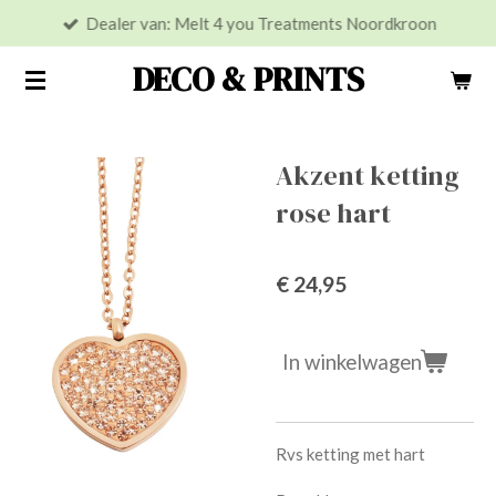
Dealer van: Melt 4 you Treatments Noordkroon
Ga
direct
DECO & PRINTS
naar
de
hoofdinhoud
Akzent ketting
rose hart
€ 24,95
In winkelwagen
Rvs ketting met hart