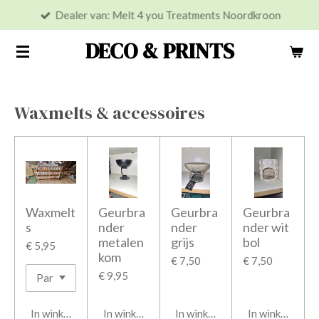
Dealer van: Melt 4 you Treatments Noordkroon
Ga
direct
DECO & PRINTS
naar
de
hoofdinhoud
Waxmelts & accessoires
Waxmelt
Geurbra
Geurbra
Geurbra
s
nder
nder
nder wit
metalen
grijs
bol
€ 5,95
kom
€ 7,50
€ 7,50
€ 9,95
In winkelwagen
In winkelwagen
In winkelwagen
In winkelwage