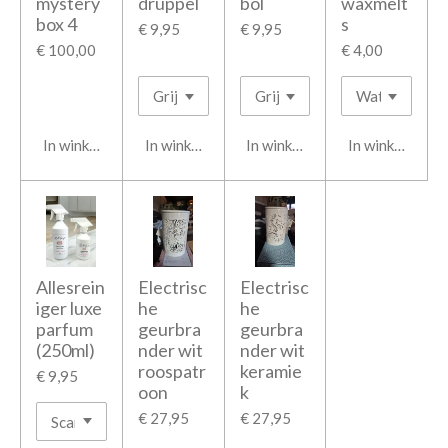
mystery
druppel
bol
waxmelt
box 4
s
€ 9,95
€ 9,95
€ 100,00
€ 4,00
In winkelwagen
In winkelwagen
In winkelwagen
In winkelwage
Allesrein
Electrisc
Electrisc
iger luxe
he
he
parfum
geurbra
geurbra
(250ml)
nder wit
nder wit
roospatr
keramie
€ 9,95
oon
k
€ 27,95
€ 27,95