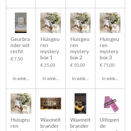
Geurbra
Huisgeu
Huisgeu
Huisgeu
nder wit
ren
ren
ren
recht
mystery
mystery
mystery
box 1
box 2
box 3
€ 7,50
€ 25,00
€ 50,00
€ 75,00
In winkelwagen
In winkelwagen
In winkelwagen
In winkelwage
Huisgeu
Waxmelt
Waxmelt
Uitlopen
ren
brander
brander
de