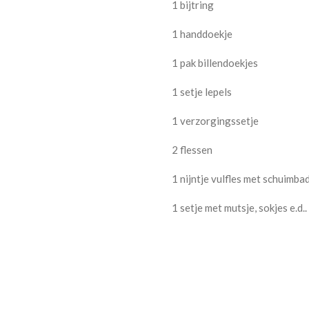
1 bijtring
1 handdoekje
1 pak billendoekjes
1 setje lepels
1 verzorgingssetje
2 flessen
1 nijntje vulfles met schuimba
1 setje met mutsje, sokjes e.d..