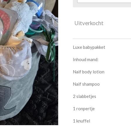
Uitverkocht
Luxe babypakket
Inhoud mand:
Naif body lotion
Naif shampoo
2 slabbetjes
1 ronpertje
1 knuffel