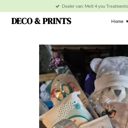
Dealer van: Melt 4 you Treatment
Ga
direct
DECO & PRINTS
Home
naar
de
hoofdinhoud