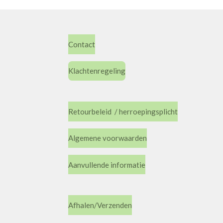
Contact
Klachtenregeling
Retourbeleid / herroepingsplicht
Algemene voorwaarden
Aanvullende informatie
Afhalen/Verzenden