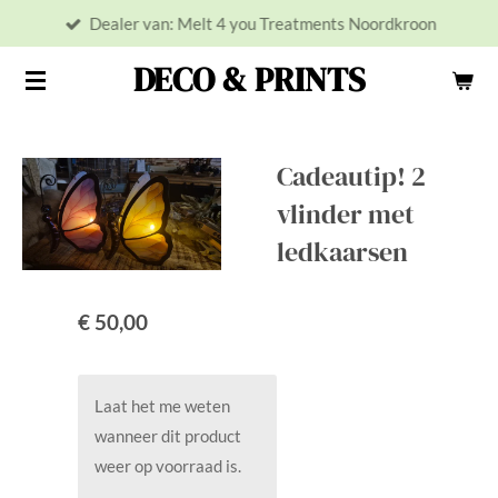
Dealer van: Melt 4 you Treatments Noordkroon
Ga
direct
DECO & PRINTS
naar
de
hoofdinhoud
Cadeautip! 2
vlinder met
ledkaarsen
€ 50,00
Laat het me weten
wanneer dit product
weer op voorraad is.