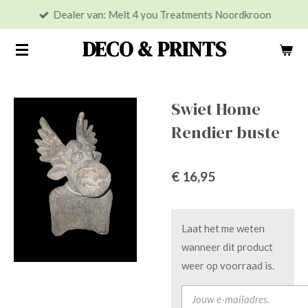
Dealer van: Melt 4 you Treatments Noordkroon
Ga
direct
DECO & PRINTS
naar
de
hoofdinhoud
Swiet Home
Rendier buste
€ 16,95
Laat het me weten
wanneer dit product
weer op voorraad is.