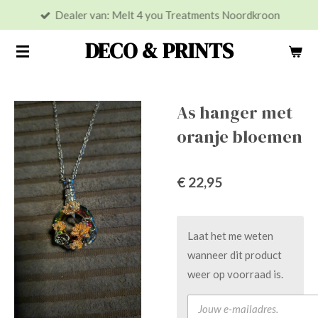
Dealer van: Melt 4 you Treatments Noordkroon
Ga
direct
DECO & PRINTS
naar
de
hoofdinhoud
As hanger met
oranje bloemen
€ 22,95
Laat het me weten
wanneer dit product
weer op voorraad is.