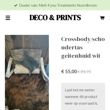
Dealer van: Melt 4 you Treatments Noordkroon
Ga
direct
DECO & PRINTS
naar
de
hoofdinhoud
Crossbody/scho
udertas
geitenhuid wit
€ 55,00
€ 84,95
Laat het me weten
wanneer dit product
weer op voorraad is.